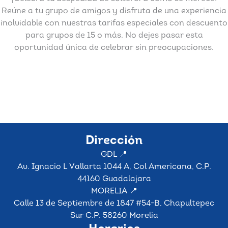
Reúne a tu grupo de amigos y disfruta de una experiencia
inolvidable con nuestras tarifas especiales con descuento
para grupos de 15 o más. No dejes pasar esta
oportunidad única de celebrar sin preocupaciones.
Dirección
GDL 📍
Av. Ignacio L Vallarta 1044 A, Col Americana, C.P.
44160 Guadalajara
MORELIA 📍
Calle 13 de Septiembre de 1847 #54-B, Chapultepec
Sur C.P. 58260 Morelia