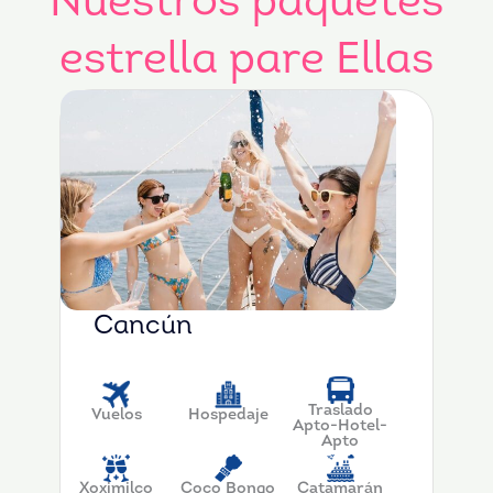
Nuestros paquetes
estrella pare Ellas
Cancún
Traslado
Vuelos
Hospedaje
Apto-Hotel-
Apto
Xoximilco
Coco Bongo
Catamarán