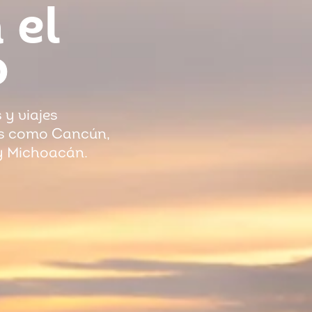
 el
o
 y viajes
ís como Cancún,
y Michoacán.