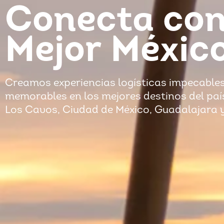
Conecta con
Mejor Méxic
Creamos experiencias logísticas impecables
memorables en los mejores destinos del pa
Los Cavos, Ciudad de México, Guadalajara 