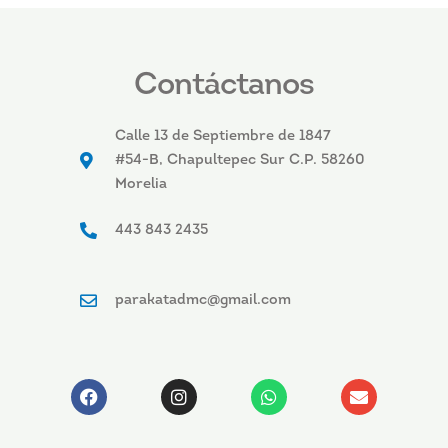
Contáctanos
Calle 13 de Septiembre de 1847
#54-B, Chapultepec Sur C.P. 58260
Morelia
443 843 2435
parakatadmc@gmail.com
F
I
W
E
a
n
h
n
c
s
a
v
e
t
t
e