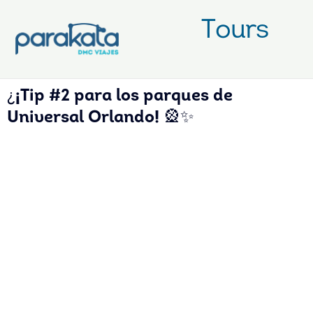
Ir
Tours
al
¿
¡Tip #2 para los parques de
contenido
Universal Orlando!
🎡✨